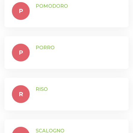
POMODORO
P
PORRO
P
RISO
R
SCALOGNO