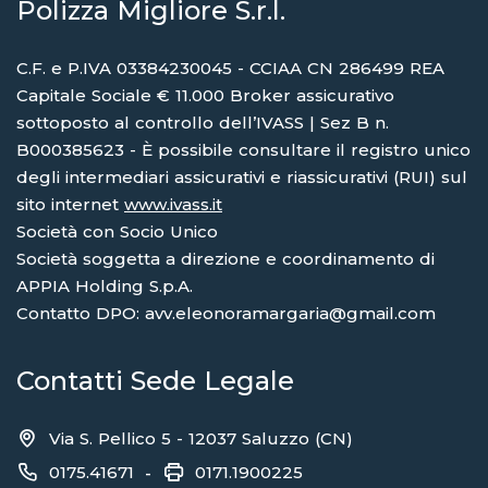
Polizza Migliore S.r.l.
C.F. e P.IVA 03384230045 - CCIAA CN 286499 REA
Capitale Sociale € 11.000 Broker assicurativo
sottoposto al controllo dell’IVASS | Sez B n.
B000385623 - È possibile consultare il registro unico
degli intermediari assicurativi e riassicurativi (RUI) sul
sito internet
www.ivass.it
Società con Socio Unico
Società soggetta a direzione e coordinamento di
APPIA Holding S.p.A.
Contatto DPO: avv.eleonoramargaria@gmail.com
Contatti Sede Legale
Via S. Pellico 5 - 12037 Saluzzo (CN)
0175.41671
0171.1900225
-