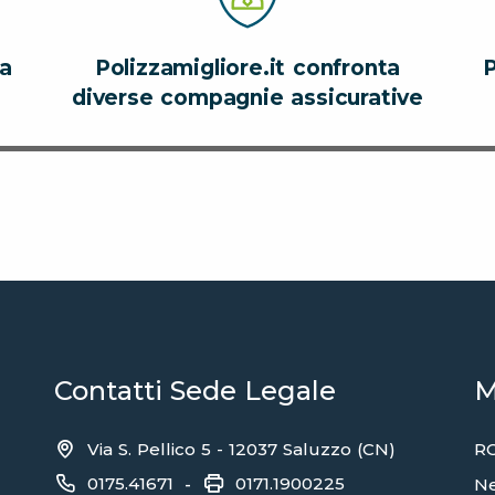
za
Polizzamigliore.it confronta
P
diverse compagnie assicurative
Contatti Sede Legale
M
Via S. Pellico 5 - 12037 Saluzzo (CN)
RC
0175.41671
0171.1900225
-
N