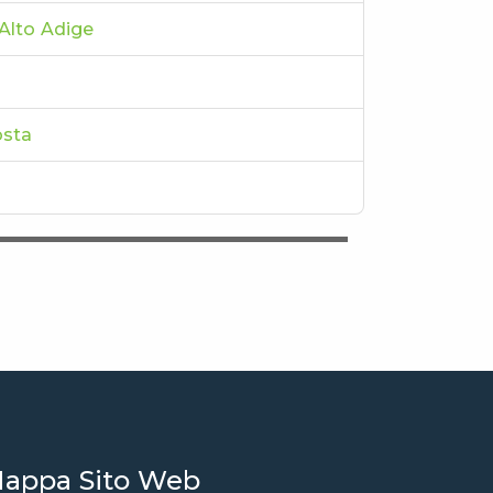
-Alto Adige
osta
appa Sito Web