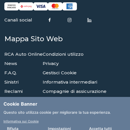
Canali social
Mappa Sito Web
RCA Auto Online
Condizioni utilizzo
News
Privacy
F.A.Q.
Gestisci Cookie
Sinistri
Informativa intermediari
Reclami
Compagnie di assicurazione
Agenzie
Glossario
Cookie Banner
Albi E Ordini
Questo sito utilizza cookie per migliorare la tua esperienza.
Informativa sui Cookie
Clicca qui per la tua consulenza
Rifiuta
Impostazioni
Accetta tutti