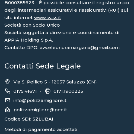
B000385623 - È possibile consultare il registro unico
degli intermediari assicurativi e riassicurativi (RUI) sul
sito internet
www.ivass.it
Società con Socio Unico
Società soggetta a direzione e coordinamento di
APPIA Holding S.p.A.
Contatto DPO: avv.eleonoramargaria@gmail.com
Contatti Sede Legale
Via S. Pellico 5 - 12037 Saluzzo (CN)
0175.41671
0171.1900225
-
info@polizzamigliore.it
polizzamigliore@pec.it
Codice SDI: SZLUBAI
Metodi di pagamento accettati