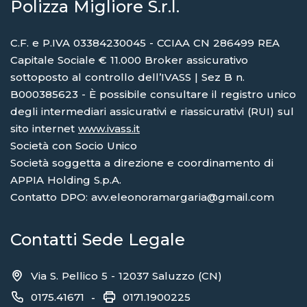
Polizza Migliore S.r.l.
C.F. e P.IVA 03384230045 - CCIAA CN 286499 REA
Capitale Sociale € 11.000 Broker assicurativo
sottoposto al controllo dell’IVASS | Sez B n.
B000385623 - È possibile consultare il registro unico
degli intermediari assicurativi e riassicurativi (RUI) sul
sito internet
www.ivass.it
Società con Socio Unico
Società soggetta a direzione e coordinamento di
APPIA Holding S.p.A.
Contatto DPO: avv.eleonoramargaria@gmail.com
Contatti Sede Legale
Via S. Pellico 5 - 12037 Saluzzo (CN)
0175.41671
0171.1900225
-