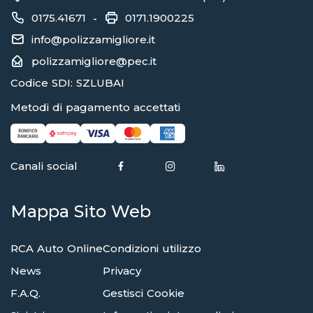
0175.41671
0171.1900225
-
info@polizzamigliore.it
polizzamigliore@pec.it
Codice SDI: SZLUBAI
Metodi di pagamento accettati
Canali social
Mappa Sito Web
RCA Auto Online
Condizioni utilizzo
News
Privacy
F.A.Q.
Gestisci Cookie