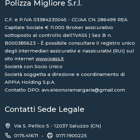
Polizza Migliore S.r.l.
C.F. e P.IVA 03384230045 - CCIAA CN 286499 REA
Capitale Sociale € 11.000 Broker assicurativo
sottoposto al controllo dell’IVASS | Sez B n.
B000385623 - È possibile consultare il registro unico
degli intermediari assicurativi e riassicurativi (RUI) sul
sito internet
www.ivass.it
Società con Socio Unico
Società soggetta a direzione e coordinamento di
APPIA Holding S.p.A.
Contatto DPO: avv.eleonoramargaria@gmail.com
Contatti Sede Legale
Via S. Pellico 5 - 12037 Saluzzo (CN)
0175.41671
0171.1900225
-