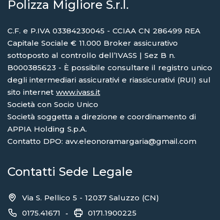
Polizza Migliore S.r.l.
C.F. e P.IVA 03384230045 - CCIAA CN 286499 REA
Capitale Sociale € 11.000 Broker assicurativo
sottoposto al controllo dell’IVASS | Sez B n.
B000385623 - È possibile consultare il registro unico
degli intermediari assicurativi e riassicurativi (RUI) sul
sito internet
www.ivass.it
Società con Socio Unico
Società soggetta a direzione e coordinamento di
APPIA Holding S.p.A.
Contatto DPO: avv.eleonoramargaria@gmail.com
Contatti Sede Legale
Via S. Pellico 5 - 12037 Saluzzo (CN)
0175.41671
0171.1900225
-