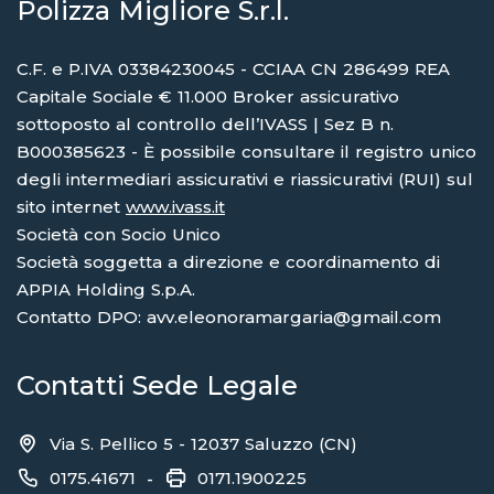
Polizza Migliore S.r.l.
C.F. e P.IVA 03384230045 - CCIAA CN 286499 REA
Capitale Sociale € 11.000 Broker assicurativo
sottoposto al controllo dell’IVASS | Sez B n.
B000385623 - È possibile consultare il registro unico
degli intermediari assicurativi e riassicurativi (RUI) sul
sito internet
www.ivass.it
Società con Socio Unico
Società soggetta a direzione e coordinamento di
APPIA Holding S.p.A.
Contatto DPO: avv.eleonoramargaria@gmail.com
Contatti Sede Legale
Via S. Pellico 5 - 12037 Saluzzo (CN)
0175.41671
0171.1900225
-