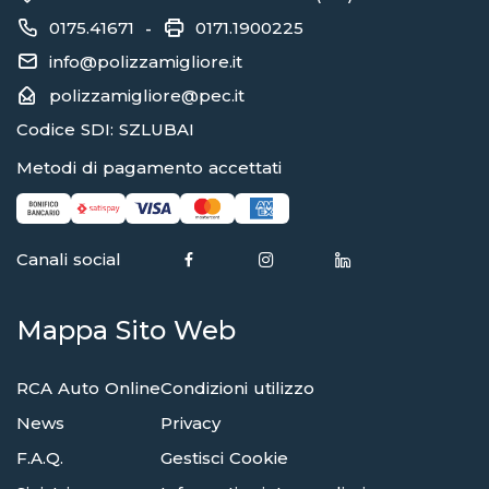
0175.41671
0171.1900225
-
info@polizzamigliore.it
polizzamigliore@pec.it
Codice SDI: SZLUBAI
Metodi di pagamento accettati
Canali social
Mappa Sito Web
RCA Auto Online
Condizioni utilizzo
News
Privacy
F.A.Q.
Gestisci Cookie