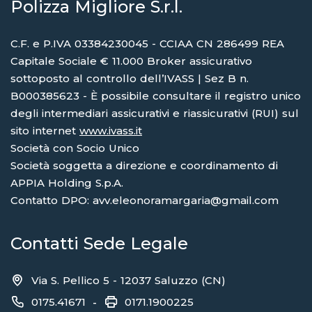
Polizza Migliore S.r.l.
C.F. e P.IVA 03384230045 - CCIAA CN 286499 REA
Capitale Sociale € 11.000 Broker assicurativo
sottoposto al controllo dell’IVASS | Sez B n.
B000385623 - È possibile consultare il registro unico
degli intermediari assicurativi e riassicurativi (RUI) sul
sito internet
www.ivass.it
Società con Socio Unico
Società soggetta a direzione e coordinamento di
APPIA Holding S.p.A.
Contatto DPO: avv.eleonoramargaria@gmail.com
Contatti Sede Legale
Via S. Pellico 5 - 12037 Saluzzo (CN)
0175.41671
0171.1900225
-