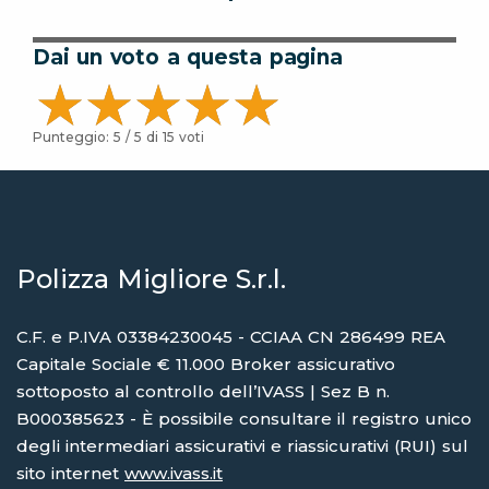
Dai un voto a questa pagina
Punteggio:
5
/ 5 di
15
voti
Polizza Migliore S.r.l.
C.F. e P.IVA 03384230045 - CCIAA CN 286499 REA
Capitale Sociale € 11.000 Broker assicurativo
sottoposto al controllo dell’IVASS | Sez B n.
B000385623 - È possibile consultare il registro unico
degli intermediari assicurativi e riassicurativi (RUI) sul
sito internet
www.ivass.it