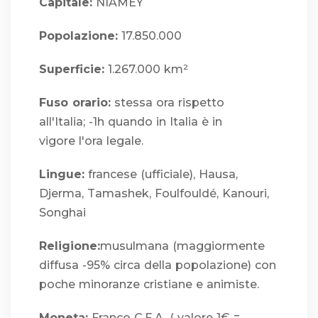
Capitale:
NIAMEY
Popolazione:
17.850.000
Superficie:
1.267.000 km²
Fuso orario:
stessa ora rispetto
all'Italia; -1h quando in Italia è in
vigore l'ora legale.
Lingue:
francese (ufficiale), Hausa,
Djerma, Tamashek, Foulfouldé, Kanouri,
Songhai
Religione:
musulmana (maggiormente
diffusa -95% circa della popolazione) con
poche minoranze cristiane e animiste.
Moneta:
Franco C.F.A. ( valore 1€ =