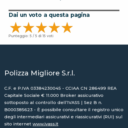
Dai un voto a questa pagina
Punteggio:
5
/ 5 di
15
voti
Polizza Migliore S.r.l.
C.F. e P.IVA 03384230045 - CCIAA CN 286499 REA
Capitale Sociale € 11.000 Broker assicurativo
sottoposto al controllo dell’IVASS | Sez B n.
B000385623 - È possibile consultare il registro unico
degli intermediari assicurativi e riassicurativi (RUI) sul
sito internet
www.ivass.it