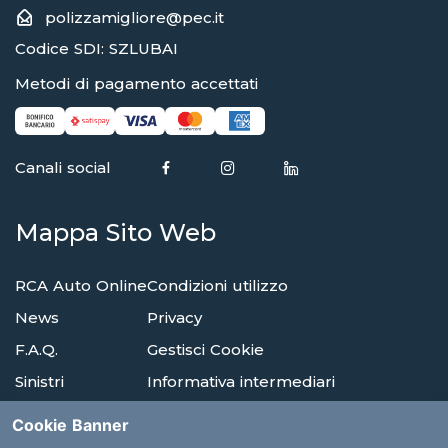
polizzamigliore@pec.it
Codice SDI: SZLUBAI
Metodi di pagamento accettati
Canali social
Mappa Sito Web
RCA Auto Online
Condizioni utilizzo
News
Privacy
F.A.Q.
Gestisci Cookie
Sinistri
Informativa intermediari
Reclami
Compagnie di assicurazione
Cookie Banner
Agenzie
Glossario