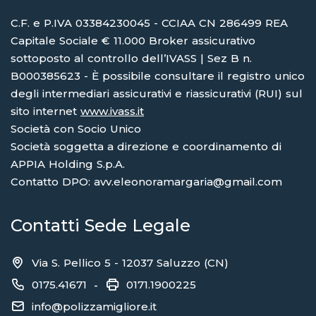
C.F. e P.IVA 03384230045 - CCIAA CN 286499 REA
Capitale Sociale € 11.000 Broker assicurativo
sottoposto al controllo dell’IVASS | Sez B n.
B000385623 - È possibile consultare il registro unico
degli intermediari assicurativi e riassicurativi (RUI) sul
sito internet
www.ivass.it
Società con Socio Unico
Società soggetta a direzione e coordinamento di
APPIA Holding S.p.A.
Contatto DPO: avv.eleonoramargaria@gmail.com
Contatti Sede Legale
Via S. Pellico 5 - 12037 Saluzzo (CN)
0175.41671
0171.1900225
-
info@polizzamigliore.it