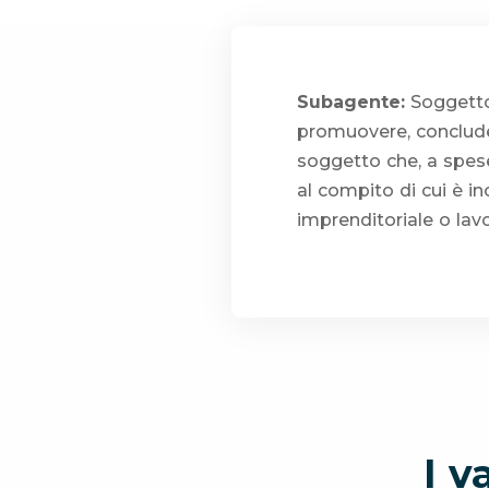
Subagente:
Soggetto 
promuovere, concludere
soggetto che, a spese
al compito di cui è in
imprenditoriale o lav
I v