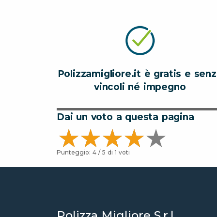
Polizzamigliore.it è gratis e sen
vincoli né impegno
Dai un voto a questa pagina
Punteggio:
4
/ 5 di
1
voti
Polizza Migliore S.r.l.