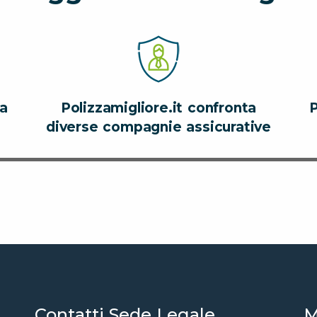
za
Polizzamigliore.it confronta
P
diverse compagnie assicurative
Contatti Sede Legale
M