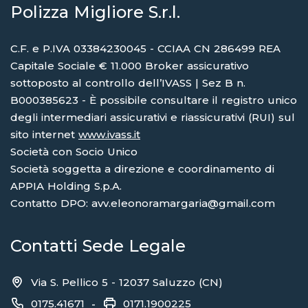
Polizza Migliore S.r.l.
C.F. e P.IVA 03384230045 - CCIAA CN 286499 REA
Capitale Sociale € 11.000 Broker assicurativo
sottoposto al controllo dell’IVASS | Sez B n.
B000385623 - È possibile consultare il registro unico
degli intermediari assicurativi e riassicurativi (RUI) sul
sito internet
www.ivass.it
Società con Socio Unico
Società soggetta a direzione e coordinamento di
APPIA Holding S.p.A.
Contatto DPO: avv.eleonoramargaria@gmail.com
Contatti Sede Legale
Via S. Pellico 5 - 12037 Saluzzo (CN)
0175.41671
0171.1900225
-