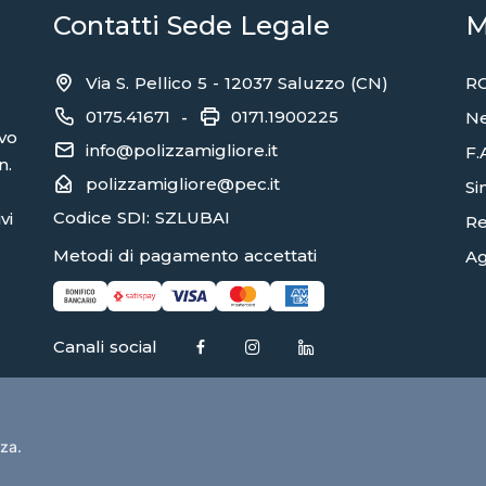
Contatti Sede Legale
M
Via S. Pellico 5 - 12037 Saluzzo (CN)
RC
0175.41671
0171.1900225
-
N
ivo
info@polizzamigliore.it
F.
n.
polizzamigliore@pec.it
Sin
Codice SDI: SZLUBAI
vi
Re
Metodi di pagamento accettati
Ag
Canali social
nza.