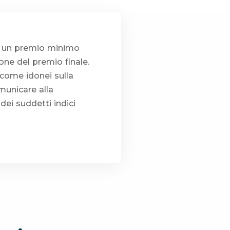
d un premio minimo
ione del premio finale.
i come idonei sulla
municare alla
ei suddetti indici