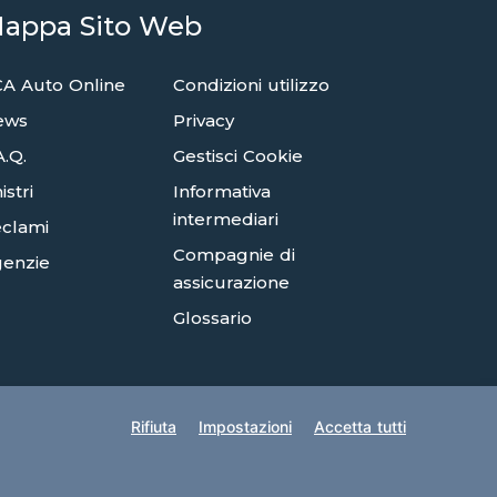
appa Sito Web
A Auto Online
Condizioni utilizzo
ews
Privacy
A.Q.
Gestisci Cookie
istri
Informativa
intermediari
clami
Compagnie di
enzie
assicurazione
Glossario
Rifiuta
Impostazioni
Accetta tutti