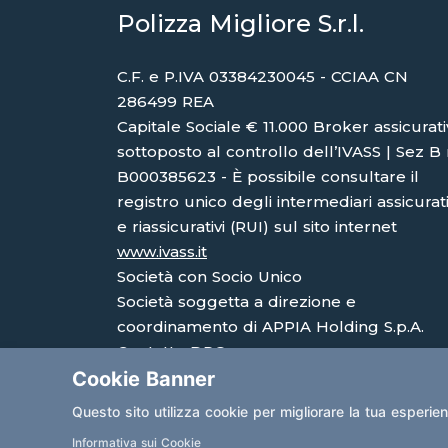
Polizza Migliore S.r.l.
C.F. e P.IVA 03384230045 - CCIAA CN
286499 REA
Capitale Sociale € 11.000 Broker assicurat
sottoposto al controllo dell’IVASS | Sez B 
B000385623 - È possibile consultare il
registro unico degli intermediari assicurati
e riassicurativi (RUI) sul sito internet
www.ivass.it
Società con Socio Unico
Società soggetta a direzione e
coordinamento di APPIA Holding S.p.A.
Contatto DPO:
Cookie Banner
avv.eleonoramargaria@gmail.com
Questo sito utilizza cookie per migliorare la tua esperie
Informativa sui Cookie