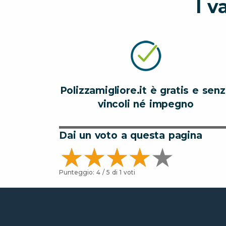
I v
Polizzamigliore.it è gratis e sen
vincoli né impegno
Dai un voto a questa pagina
Punteggio:
4
/ 5 di
1
voti