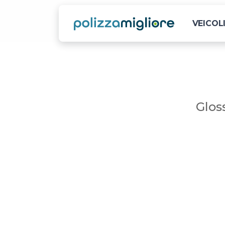
VEICOL
Glos