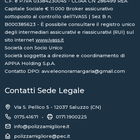
C.F. e P.IVA 03384230045 - CCIAA CN 286499 REA
Capitale Sociale € 11.000 Broker assicurativo
sottoposto al controllo dell’IVASS | Sez B n.
B000385623 - È possibile consultare il registro unico
degli intermediari assicurativi e riassicurativi (RUI) sul
sito internet
www.ivass.it
Società con Socio Unico
Società soggetta a direzione e coordinamento di
APPIA Holding S.p.A.
Contatto DPO: avv.eleonoramargaria@gmail.com
Contatti Sede Legale
Via S. Pellico 5 - 12037 Saluzzo (CN)
0175.41671
0171.1900225
-
info@polizzamigliore.it
polizzamigliore@pec.it