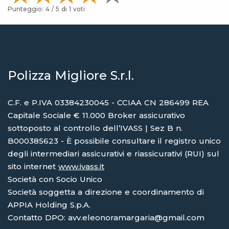
Punteggio:
4
/ 5 di
1
voti
Polizza Migliore S.r.l.
C.F. e P.IVA 03384230045 - CCIAA CN 286499 REA
Capitale Sociale € 11.000 Broker assicurativo
sottoposto al controllo dell’IVASS | Sez B n.
B000385623 - È possibile consultare il registro unico
degli intermediari assicurativi e riassicurativi (RUI) sul
sito internet
www.ivass.it
Società con Socio Unico
Società soggetta a direzione e coordinamento di
APPIA Holding S.p.A.
Contatto DPO: avv.eleonoramargaria@gmail.com