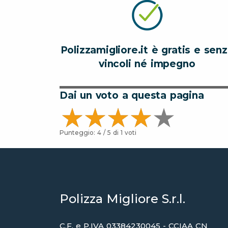
Polizzamigliore.it è gratis e sen
vincoli né impegno
Dai un voto a questa pagina
Punteggio:
4
/ 5 di
1
voti
Polizza Migliore S.r.l.
C.F. e P.IVA 03384230045 - CCIAA CN