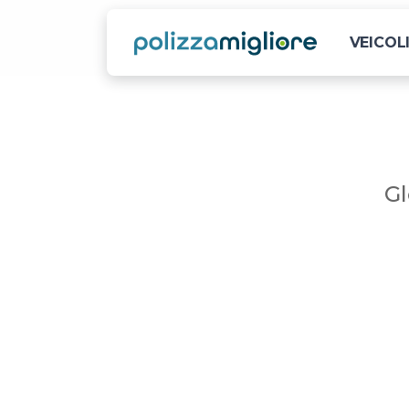
VEICOL
Gl