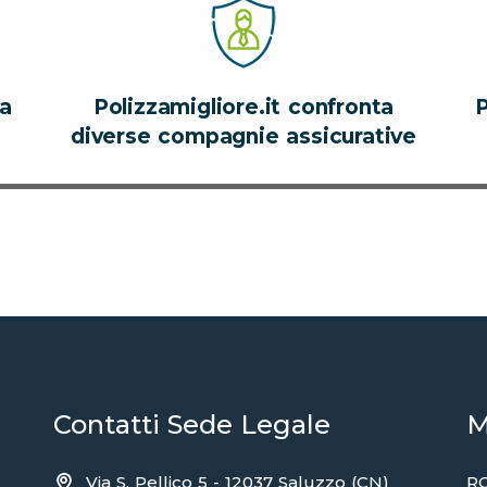
za
Polizzamigliore.it confronta
P
diverse compagnie assicurative
Contatti Sede Legale
M
Via S. Pellico 5 - 12037 Saluzzo (CN)
RC