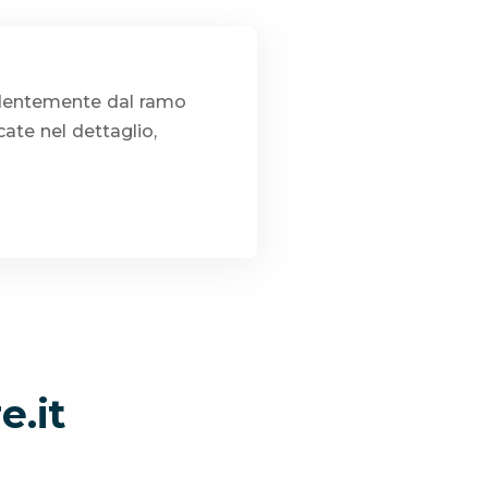
endentemente dal ramo
ate nel dettaglio,
e.it