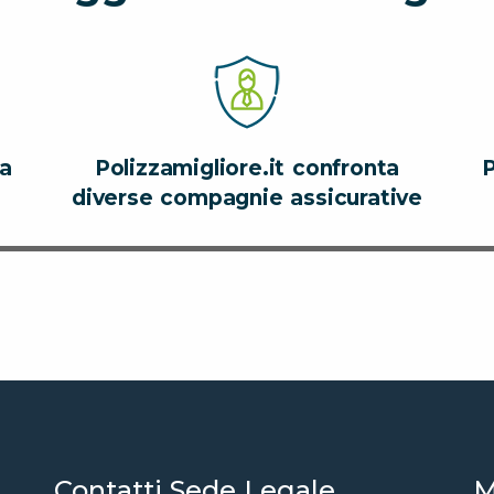
za
Polizzamigliore.it confronta
P
diverse compagnie assicurative
Contatti Sede Legale
M