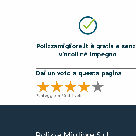
Polizzamigliore.it è gratis e sen
vincoli né impegno
Dai un voto a questa pagina
Punteggio:
4
/ 5 di
1
voti
Polizza Migliore S.r.l.