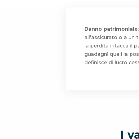
Danno patrimoniale
all'assicurato o a un
la perdita intacca il 
guadagni quali la possi
definisce di lucro ces
I v