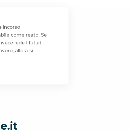
e incorso
abile come reato. Se
vece lede i futuri
avoro, allora si
e.it