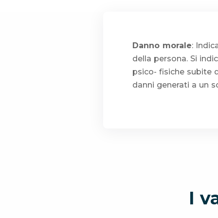
Danno morale
: Indi
della persona. Si ind
psico- fisiche subite 
danni generati a un s
I v