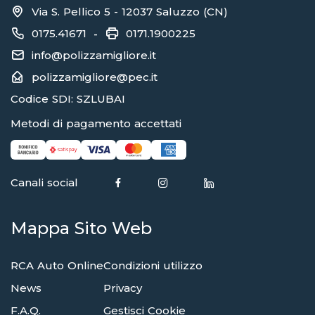
Via S. Pellico 5 - 12037 Saluzzo (CN)
0175.41671
0171.1900225
-
info@polizzamigliore.it
polizzamigliore@pec.it
Codice SDI: SZLUBAI
Metodi di pagamento accettati
Canali social
Mappa Sito Web
RCA Auto Online
Condizioni utilizzo
News
Privacy
F.A.Q.
Gestisci Cookie