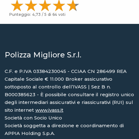
Punteggio:
4,73
/ 5 di
64
voti
Polizza Migliore S.r.l.
C.F. e P.IVA 03384230045 - CCIAA CN 286499 REA
Capitale Sociale € 11.000 Broker assicurativo
sottoposto al controllo dell’IVASS | Sez B n.
B000385623 - È possibile consultare il registro unico
degli intermediari assicurativi e riassicurativi (RUI) sul
sito internet
www.ivass.it
Società con Socio Unico
Società soggetta a direzione e coordinamento di
APPIA Holding S.p.A.