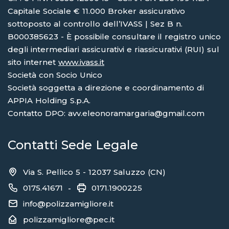
Capitale Sociale € 11.000 Broker assicurativo
sottoposto al controllo dell’IVASS | Sez B n.
B000385623 - È possibile consultare il registro unico
degli intermediari assicurativi e riassicurativi (RUI) sul
sito internet
www.ivass.it
Società con Socio Unico
Società soggetta a direzione e coordinamento di
APPIA Holding S.p.A.
Contatto DPO: avv.eleonoramargaria@gmail.com
Contatti Sede Legale
Via S. Pellico 5 - 12037 Saluzzo (CN)
0175.41671
0171.1900225
-
info@polizzamigliore.it
polizzamigliore@pec.it