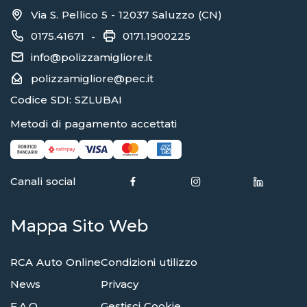
Via S. Pellico 5 - 12037 Saluzzo (CN)
0175.41671
0171.1900225
-
info@polizzamigliore.it
polizzamigliore@pec.it
Codice SDI: SZLUBAI
Metodi di pagamento accettati
Canali social
Mappa Sito Web
RCA Auto Online
Condizioni utilizzo
News
Privacy
F.A.Q.
Gestisci Cookie