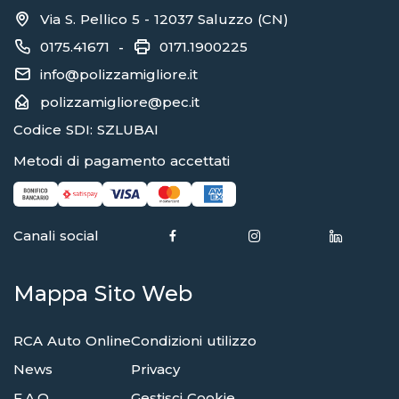
Via S. Pellico 5 - 12037 Saluzzo (CN)
0175.41671
0171.1900225
-
info@polizzamigliore.it
polizzamigliore@pec.it
Codice SDI: SZLUBAI
Metodi di pagamento accettati
Canali social
Mappa Sito Web
RCA Auto Online
Condizioni utilizzo
News
Privacy
F.A.Q.
Gestisci Cookie