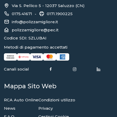
Via S. Pellico 5 - 12037 Saluzzo (CN)
0175.41671
0171.1900225
-
info@polizzamigliore.it
polizzamigliore@pec.it
Codice SDI: SZLUBAI
Metodi di pagamento accettati
Canali social
Mappa Sito Web
RCA Auto Online
Condizioni utilizzo
News
Privacy
F.A.Q.
Gestisci Cookie