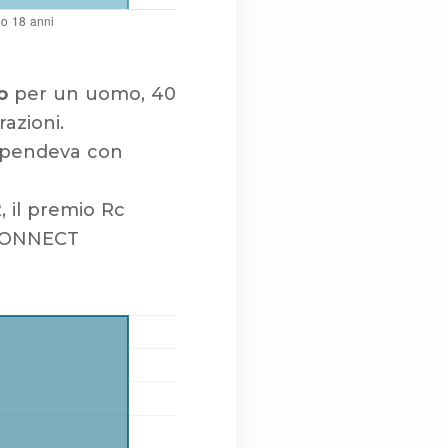
o
per un uomo, 40
azioni.
 spendeva con
, il premio Rc
 CONNECT