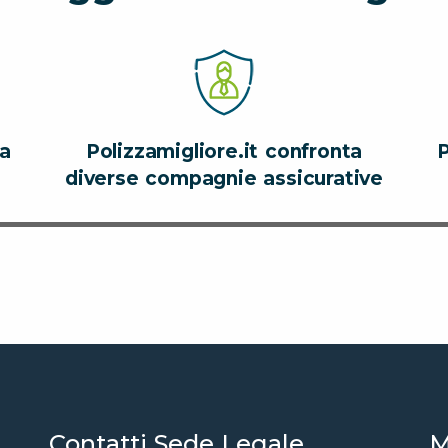
za
Polizzamigliore.it confronta
P
diverse compagnie assicurative
Contatti Sede Legale
M