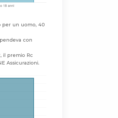
o
per un uomo, 40
 spendeva con
, il premio Rc
E Assicurazioni.