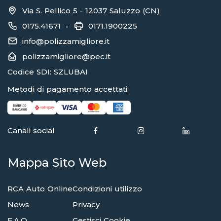
Via S. Pellico 5 - 12037 Saluzzo (CN)
0175.41671
0171.1900225
-
info@polizzamigliore.it
polizzamigliore@pec.it
Codice SDI: SZLUBAI
Metodi di pagamento accettati
Canali social
Mappa Sito Web
RCA Auto Online
Condizioni utilizzo
News
Privacy
F.A.Q.
Gestisci Cookie