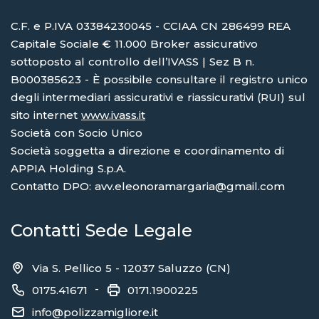
C.F. e P.IVA 03384230045 - CCIAA CN 286499 REA
Capitale Sociale € 11.000 Broker assicurativo
sottoposto al controllo dell’IVASS | Sez B n.
B000385623 - È possibile consultare il registro unico
degli intermediari assicurativi e riassicurativi (RUI) sul
sito internet
www.ivass.it
Società con Socio Unico
Società soggetta a direzione e coordinamento di
APPIA Holding S.p.A.
Contatto DPO: avv.eleonoramargaria@gmail.com
Contatti Sede Legale
Via S. Pellico 5 - 12037 Saluzzo (CN)
-
0175.41671
0171.1900225
info@polizzamigliore.it