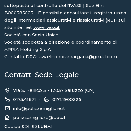
sottoposto al controllo dell’IVASS | Sez B n.
B000385623 - È possibile consultare il registro unico
degli intermediari assicurativi e riassicurativi (RUI) sul
sito internet
www.ivass.it
Società con Socio Unico
Società soggetta a direzione e coordinamento di
APPIA Holding S.p.A.
Contatto DPO: avv.eleonoramargaria@gmail.com
Contatti Sede Legale
Via S. Pellico 5 - 12037 Saluzzo (CN)
0175.41671
0171.1900225
-
info@polizzamigliore.it
polizzamigliore@pec.it
Codice SDI: SZLUBAI