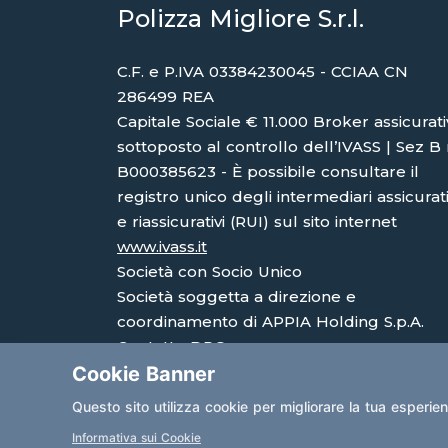
Polizza Migliore S.r.l.
C.F. e P.IVA 03384230045 - CCIAA CN
286499 REA
Capitale Sociale € 11.000 Broker assicurat
sottoposto al controllo dell’IVASS | Sez B 
B000385623 - È possibile consultare il
registro unico degli intermediari assicurati
e riassicurativi (RUI) sul sito internet
www.ivass.it
Società con Socio Unico
Società soggetta a direzione e
coordinamento di APPIA Holding S.p.A.
Contatto DPO:
Cookie Banner
avv.eleonoramargaria@gmail.com
Questo sito utilizza cookie per migliorare la tua esperie
Informativa sui Cookie