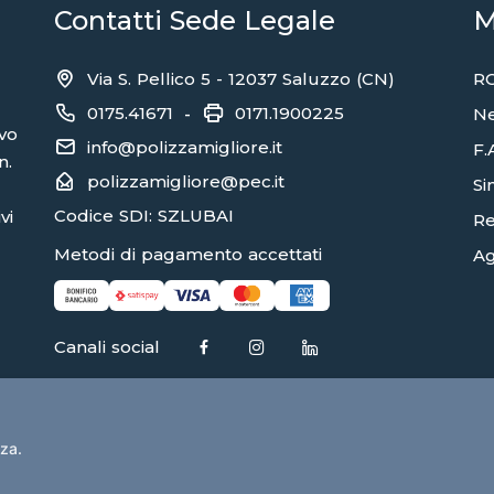
Contatti Sede Legale
M
Via S. Pellico 5 - 12037 Saluzzo (CN)
RC
0175.41671
0171.1900225
-
N
ivo
info@polizzamigliore.it
F.
n.
polizzamigliore@pec.it
Sin
Codice SDI: SZLUBAI
vi
Re
Metodi di pagamento accettati
Ag
Canali social
nza.