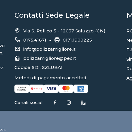
Contatti Sede Legale
M
Via S. Pellico 5 - 12037 Saluzzo (CN)
RC
0175.41671
0171.1900225
-
N
ivo
info@polizzamigliore.it
F.
n.
polizzamigliore@pec.it
Sin
Codice SDI: SZLUBAI
vi
Re
Metodi di pagamento accettati
Ag
Canali social
nza.