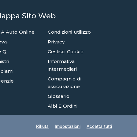
appa Sito Web
A Auto Online
Condizioni utilizzo
ews
Privacy
A.Q.
Gestisci Cookie
istri
Informativa
intermediari
clami
Compagnie di
enzie
assicurazione
Glossario
Albi E Ordini
Rifiuta
Impostazioni
Accetta tutti