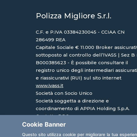
Polizza Migliore S.r.l.
C.F. e P.IVA 03384230045 - CCIAA CN
286499 REA
Capitale Sociale € 11.000 Broker assicurat
sottoposto al controllo dell’IVASS | Sez B 
B000385623 - È possibile consultare il
registro unico degli intermediari assicurati
e riassicurativi (RUI) sul sito internet
www.ivass.it
Società con Socio Unico
Società soggetta a direzione e
coordinamento di APPIA Holding S.p.A.
Contatto DPO:
Cookie Banner
avv.eleonoramargaria@gmail.com
Questo sito utilizza cookie per migliorare la tua esperie