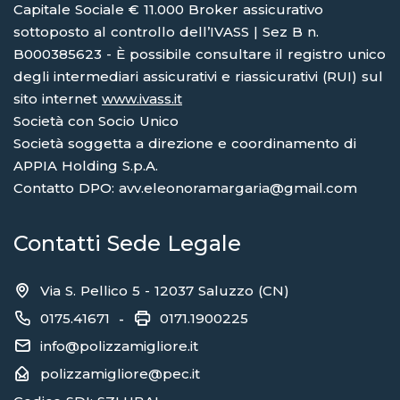
Capitale Sociale € 11.000 Broker assicurativo
sottoposto al controllo dell’IVASS | Sez B n.
B000385623 - È possibile consultare il registro unico
degli intermediari assicurativi e riassicurativi (RUI) sul
sito internet
www.ivass.it
Società con Socio Unico
Società soggetta a direzione e coordinamento di
APPIA Holding S.p.A.
Contatto DPO: avv.eleonoramargaria@gmail.com
Contatti Sede Legale
Via S. Pellico 5 - 12037 Saluzzo (CN)
0175.41671
0171.1900225
-
info@polizzamigliore.it
polizzamigliore@pec.it