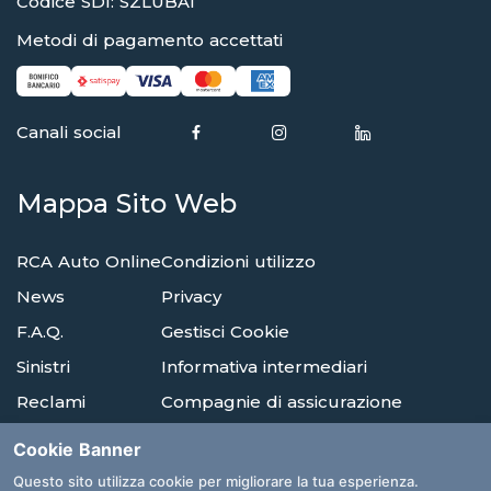
Codice SDI: SZLUBAI
Metodi di pagamento accettati
Canali social
Mappa Sito Web
RCA Auto Online
Condizioni utilizzo
News
Privacy
F.A.Q.
Gestisci Cookie
Sinistri
Informativa intermediari
Reclami
Compagnie di assicurazione
Agenzie
Glossario
Cookie Banner
Albi E Ordini
Questo sito utilizza cookie per migliorare la tua esperienza.