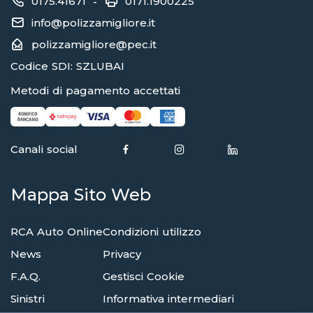
0175.41671
0171.1900225
-
info@polizzamigliore.it
polizzamigliore@pec.it
Codice SDI: SZLUBAI
Metodi di pagamento accettati
Canali social
Mappa Sito Web
RCA Auto Online
Condizioni utilizzo
News
Privacy
F.A.Q.
Gestisci Cookie
Sinistri
Informativa intermediari