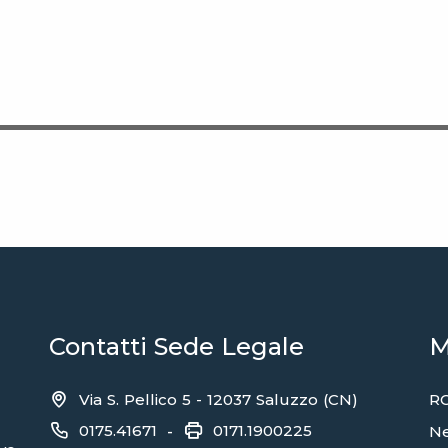
Contatti Sede Legale
M
Via S. Pellico 5 - 12037 Saluzzo (CN)
RC
0175.41671
0171.1900225
-
N