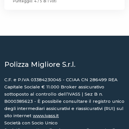
Punteggio:
4
/ 5 di
1
voti
Polizza Migliore S.r.l.
C.F. e P.IVA 03384230045 - CCIAA CN 286499 REA
Capitale Sociale € 11.000 Broker assicurativo
sottoposto al controllo dell’IVASS | Sez B n.
B000385623 - È possibile consultare il registro unico
degli intermediari assicurativi e riassicurativi (RUI) sul
sito internet
www.ivass.it
Società con Socio Unico