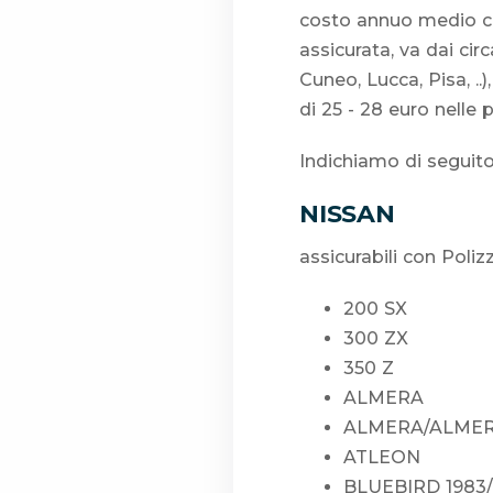
costo annuo medio che
assicurata, va dai cir
Cuneo, Lucca, Pisa, ..
di 25 - 28 euro nelle 
Indichiamo di seguito
NISSAN
assicurabili con Poliz
200 SX
300 ZX
350 Z
ALMERA
ALMERA/ALMER
ATLEON
BLUEBIRD 1983