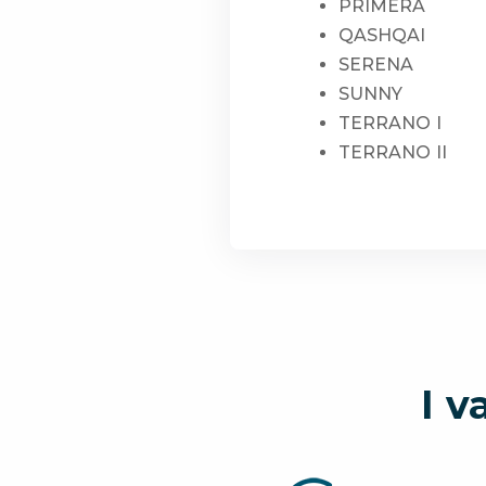
PRIMERA
QASHQAI
SERENA
SUNNY
TERRANO I
TERRANO II
I v