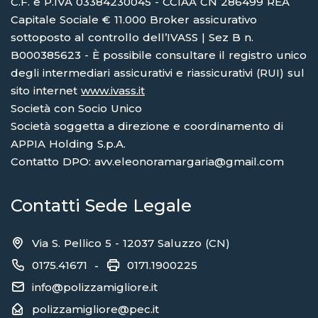
C.F. e P.IVA 03384230045 - CCIAA CN 286499 REA
Capitale Sociale € 11.000 Broker assicurativo
sottoposto al controllo dell’IVASS | Sez B n.
B000385623 - È possibile consultare il registro unico
degli intermediari assicurativi e riassicurativi (RUI) sul
sito internet
www.ivass.it
Società con Socio Unico
Società soggetta a direzione e coordinamento di
APPIA Holding S.p.A.
Contatto DPO: avv.eleonoramargaria@gmail.com
Contatti Sede Legale
Via S. Pellico 5 - 12037 Saluzzo (CN)
0175.41671
0171.1900225
-
info@polizzamigliore.it
polizzamigliore@pec.it