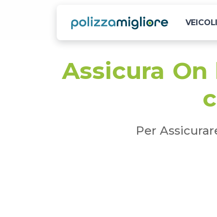
VEICOL
Assicura On
c
Per Assicurar