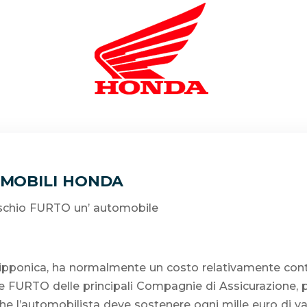
OMOBILI HONDA
rischio FURTO un’ automobile
nipponica, ha normalmente un costo relativamente con
fe FURTO delle principali Compagnie di Assicurazione, 
 l’automobilista deve sostenere ogni mille euro di val