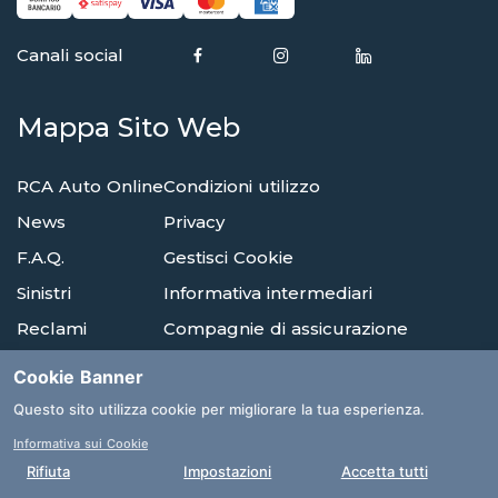
Canali social
Mappa Sito Web
RCA Auto Online
Condizioni utilizzo
News
Privacy
F.A.Q.
Gestisci Cookie
Sinistri
Informativa intermediari
Reclami
Compagnie di assicurazione
Agenzie
Glossario
Cookie Banner
Albi E Ordini
Questo sito utilizza cookie per migliorare la tua esperienza.
Informativa sui Cookie
Clicca qui per la tua consulenza
Rifiuta
Impostazioni
Accetta tutti