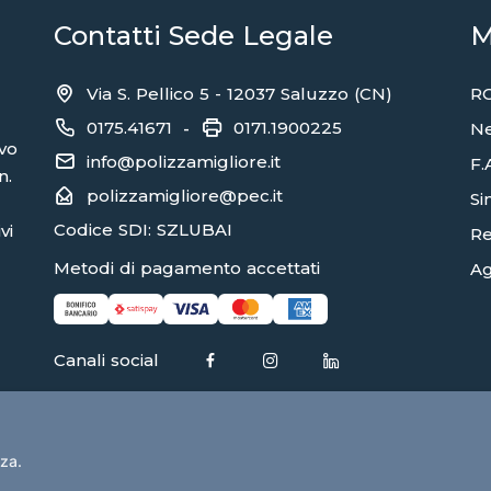
Contatti Sede Legale
M
Via S. Pellico 5 - 12037 Saluzzo (CN)
RC
0175.41671
0171.1900225
-
N
ivo
info@polizzamigliore.it
F.
n.
polizzamigliore@pec.it
Sin
Codice SDI: SZLUBAI
vi
Re
Metodi di pagamento accettati
Ag
Canali social
nza.