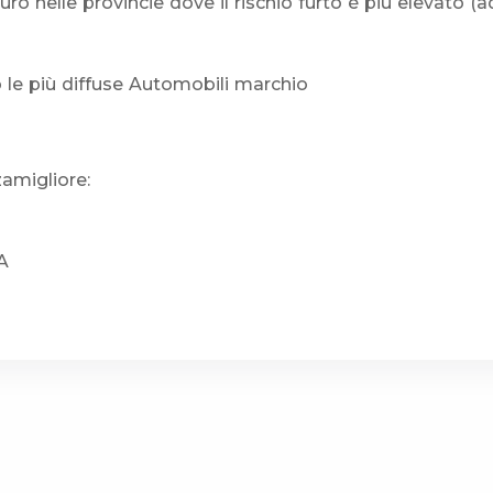
ro nelle provincie dove il rischio furto è più elevato 
 le più diffuse Automobili marchio
zamigliore:
A