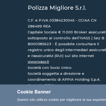
Polizza Migliore S.r.l.
C.F. e P.IVA 03384230045 - CCIAA CN
286499 REA
Capitale Sociale € 11.000 Broker assicurat
sottoposto al controllo dell’IVASS | Sez B 
B000385623 - È possibile consultare il
registro unico degli intermediari assicurati
e riassicurativi (RUI) sul sito internet
www.ivass.it
Società con Socio Unico
Società soggetta a direzione e
coordinamento di APPIA Holding S.p.A.
Contatto DPO:
Cookie Banner
avv.eleonoramargaria@gmail.com
Questo sito utilizza cookie per migliorare la tua esperie