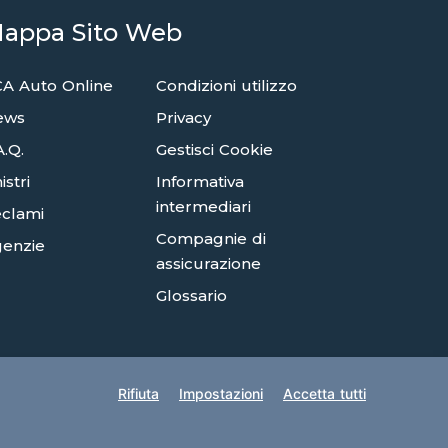
appa Sito Web
A Auto Online
Condizioni utilizzo
ews
Privacy
A.Q.
Gestisci Cookie
istri
Informativa
intermediari
clami
Compagnie di
enzie
assicurazione
Glossario
Rifiuta
Impostazioni
Accetta tutti