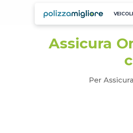
VEICOL
Assicura O
c
Per Assicur