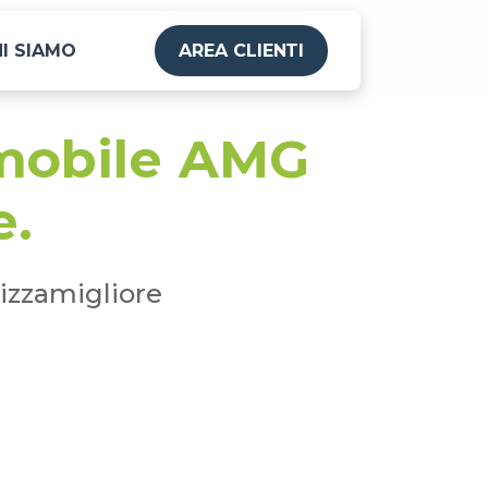
I SIAMO
AREA CLIENTI
omobile AMG
e.
izzamigliore