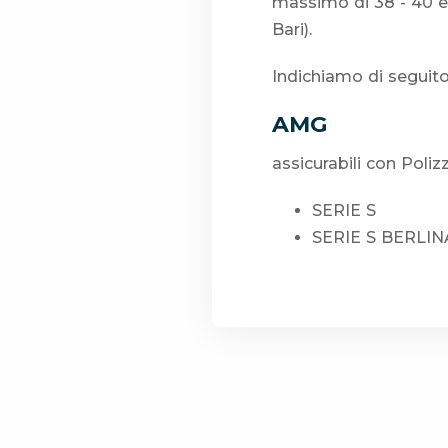
massimo di 38 - 40 eu
Bari).
Indichiamo di seguito
AMG
assicurabili con Poliz
SERIE S
SERIE S BERLIN