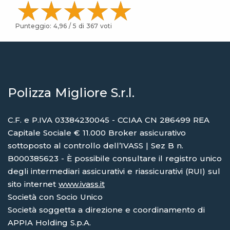
Punteggio:
4,96
/ 5 di
367
voti
Polizza Migliore S.r.l.
C.F. e P.IVA 03384230045 - CCIAA CN 286499 REA
Capitale Sociale € 11.000 Broker assicurativo
sottoposto al controllo dell’IVASS | Sez B n.
B000385623 - È possibile consultare il registro unico
degli intermediari assicurativi e riassicurativi (RUI) sul
sito internet
www.ivass.it
Società con Socio Unico
Società soggetta a direzione e coordinamento di
APPIA Holding S.p.A.