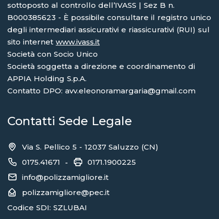
sottoposto al controllo dell’IVASS | Sez B n.
B000385623 - È possibile consultare il registro unico
degli intermediari assicurativi e riassicurativi (RUI) sul
sito internet
www.ivass.it
Società con Socio Unico
Società soggetta a direzione e coordinamento di
APPIA Holding S.p.A.
Contatto DPO: avv.eleonoramargaria@gmail.com
Contatti Sede Legale
Via S. Pellico 5 - 12037 Saluzzo (CN)
0175.41671
0171.1900225
-
info@polizzamigliore.it
polizzamigliore@pec.it
Codice SDI: SZLUBAI