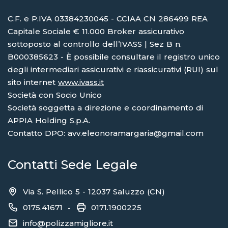
C.F. e P.IVA 03384230045 - CCIAA CN 286499 REA
Capitale Sociale € 11.000 Broker assicurativo
sottoposto al controllo dell’IVASS | Sez B n.
B000385623 - È possibile consultare il registro unico
degli intermediari assicurativi e riassicurativi (RUI) sul
sito internet
www.ivass.it
Società con Socio Unico
Società soggetta a direzione e coordinamento di
APPIA Holding S.p.A.
Contatto DPO: avv.eleonoramargaria@gmail.com
Contatti Sede Legale
Via S. Pellico 5 - 12037 Saluzzo (CN)
0175.41671
0171.1900225
-
info@polizzamigliore.it