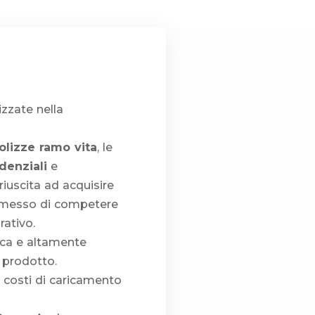
izzate nella
olizze ramo vita
, le
denziali
e
riuscita ad acquisire
ermesso di competere
ativo.
ica e altamente
l prodotto.
 costi di caricamento