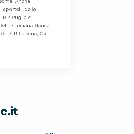
 Roma. Anche
 sportelli delle
 BP Puglia e
della Ciociaria Banca
ento, CR Cesena, CR
e.it