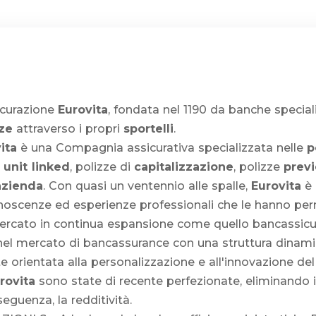
icurazione
Eurovita
, fondata nel 1190 da banche special
ze
attraverso i propri
sportelli
.
ita
è una Compagnia assicurativa specializzata nelle
p
 unit linked
, polizze di
capitalizzazione
, polizze
previ
azienda
. Con quasi un ventennio alle spalle,
Eurovita
è 
 conoscenze ed esperienze professionali che le hanno p
rcato in continua espansione come quello bancassicur
el mercato di bancassurance con una struttura dinam
te orientata alla personalizzazione e all'innovazione de
rovita
sono state di recente perfezionate, eliminando i
eguenza, la redditività.